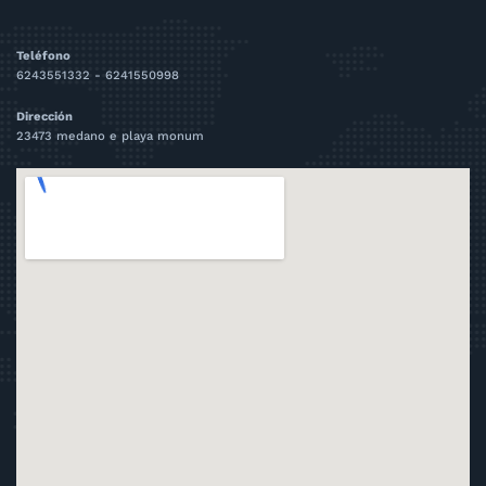
Teléfono
6243551332 - 6241550998
Dirección
23473 medano e playa monum