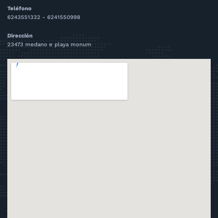
Teléfono
6243551332 - 6241550998
Dirección
23473 medano e playa monum